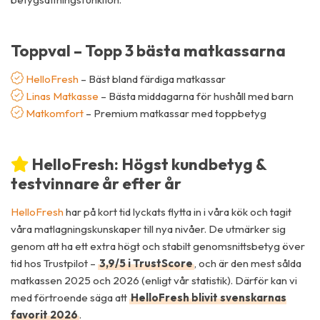
Toppval – Topp 3 bästa matkassarna
HelloFresh
– Bäst bland färdiga matkassar
Linas Matkasse
– Bästa middagarna för hushåll med barn
Matkomfort
– Premium matkassar med toppbetyg
HelloFresh: Högst kundbetyg &
testvinnare år efter år
HelloFresh
har på kort tid lyckats flytta in i våra kök och tagit
våra matlagningskunskaper till nya nivåer. De utmärker sig
genom att ha ett extra högt och stabilt genomsnittsbetyg över
tid hos Trustpilot –
3,9/5 i TrustScore
, och är den mest sålda
matkassen 2025 och 2026 (enligt vår statistik). Därför kan vi
med förtroende säga att
HelloFresh blivit svenskarnas
favorit 2026
.