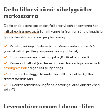
Detta tittar vi på när vi betygsätter
matkassarna
Detta är de egenskaper och faktorer vi och experterna har
tittat extra noga på
för att kunna ta fram en rättvis topplista.
I parantes står vad som ger pluspoäng.
Kvalitet, näringsvärde och var råvarorna kommer ifrån
(svenskodlat ger fler pluspoäng än importerat)
Om grönsakerna är ekologiska (100% eko är bäst)
Priser och utbud (om leverantören har rimliga priser och
säsongskassar
så ger det pluspoäng)
Om man kan lägga till andra hushållsprodukter (gäller
främst flexkassar)
Leveransområden (ingår hela Sverige, eller enbart vissa
orter?)
Leverantörer genom tiderna – liten