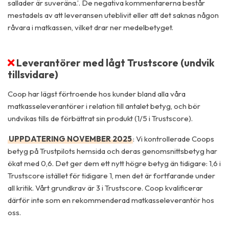
sallader är suveräna.’. De negativa kommentarerna består
mestadels av att leveransen uteblivit eller att det saknas någon
råvara i matkassen, vilket drar ner medelbetyget.
Leverantörer med lågt Trustscore (undvik
tillsvidare)
Coop har lägst förtroende hos kunder bland alla våra
matkasseleverantörer i relation till antalet betyg, och bör
undvikas tills de förbättrat sin produkt (1/5 i Trustscore).
UPPDATERING NOVEMBER 2025
: Vi kontrollerade Coops
betyg på Trustpilots hemsida och deras genomsnittsbetyg har
ökat med 0,6. Det ger dem ett nytt högre betyg än tidigare: 1,6 i
Trustscore istället för tidigare 1, men det är fortfarande under
all kritik. Vårt grundkrav är 3 i Trustscore. Coop kvalificerar
därför inte som en rekommenderad matkasseleverantör hos
oss.