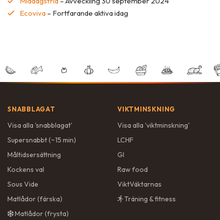
Middagsfrid
– Avveckling 30 september 2024
Ecoviva
– Fortfarande aktiva idag
SNABBLAGAT
VIKTMINSKNING
Visa alla '
snabblagat
'
Visa alla '
viktminskning
'
Supersnabbt (~15 min)
LCHF
Måltidsersättning
GI
Kockens val
Raw food
Sous Vide
ViktVäktarnas
Matlådor (färska)
Träning & fitness
Matlådor (frysta)