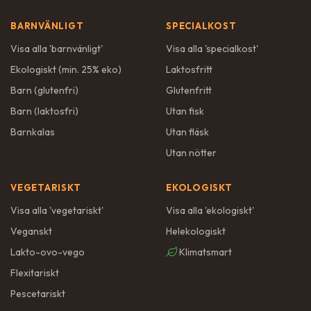
BARNVÄNLIGT
SPECIALKOST
Visa alla '
barnvänligt
'
Visa alla '
specialkost
'
Ekologiskt (min. 25% eko)
Laktosfritt
Barn (glutenfri)
Glutenfritt
Barn (laktosfri)
Utan fisk
Barnkalas
Utan fläsk
Utan nötter
VEGETARISKT
EKOLOGISKT
Visa alla '
vegetariskt
'
Visa alla '
ekologiskt
'
Veganskt
Helekologiskt
Lakto-ovo-vego
Klimatsmart
Flexitariskt
Pescetariskt