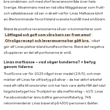
bra omdömen, och med stort leveransområde över hela
Sverige, tillsammans med en rad olika tilläggskassar som frukt-
och salladskasssar så ser vi direkt varför Linas Matkasse blivit
en återkommande favorit bland svenska hushåll med små barn.
Bland de positiva recensionerna så ser vi kommentarer som
’
Lättlagad och gott som våra barn ser fram emot
’,
’
Otroliga recept och leveranserna har gått bra.
’ vilket
gör att Linas platsar bland kundfavoriterna. Bland det negativa
så upplever en del att portionerna är små.
Linas matkasse – vad säger kunderna? + betyg
genom tiderna
TrustScore var för 2025 något över medel (2,9/5), och man
märker att Linas tar sitt betyg på allvar – de har aktivt arbetat
med att rätta till sina brister och har tack vare detta fått det näst
högsta betyget hos Trustpilot av alla matföretag – 4,1/5. Linas
Facebooksida har ännu bättre genomsnittsbetyg, 74%
rekommenderar Linas baserat på 4300 personers åsikter.