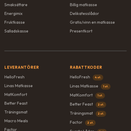
Smaksättare
Billig matkasse
Energimix
Delikatesslådor
Fruktkasse
Gratis/vinn en matkasse
Salladskasse
Presentkort
LEVERANTÖRER
RABATTKODER
HelloFresh
HelloFresh
4 st.
Linas Matkasse
Linas Matkasse
1 st.
MatKomfort
MatKomfort
1 st.
Better Feast
Better Feast
2 st.
Träningsmat
Träningsmat
2 st.
Macro Meals
Factor
2 st.
Factor