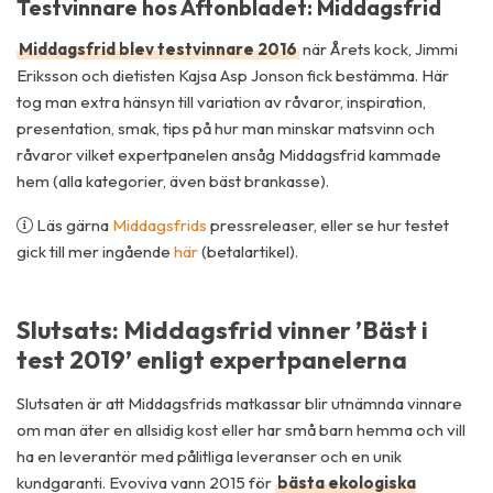
Testvinnare hos Aftonbladet: Middagsfrid
Middagsfrid blev testvinnare 2016
när Årets kock, Jimmi
Eriksson och dietisten Kajsa Asp Jonson fick bestämma. Här
tog man extra hänsyn till variation av råvaror, inspiration,
presentation, smak, tips på hur man minskar matsvinn och
råvaror vilket expertpanelen ansåg Middagsfrid kammade
hem (alla kategorier, även bäst brankasse).
Läs gärna
Middagsfrids
pressreleaser, eller se hur testet
gick till mer ingående
här
(betalartikel).
Slutsats: Middagsfrid vinner ’Bäst i
test 2019’ enligt expertpanelerna
Slutsaten är att Middagsfrids matkassar blir utnämnda vinnare
om man äter en allsidig kost eller har små barn hemma och vill
ha en leverantör med pålitliga leveranser och en unik
kundgaranti. Evoviva vann 2015 för
bästa ekologiska