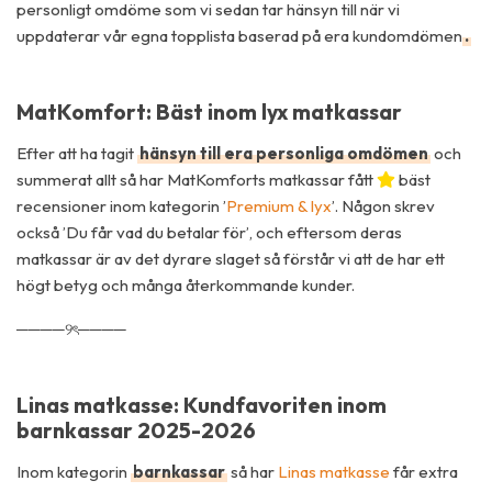
personligt omdöme som vi sedan tar hänsyn till när vi
uppdaterar vår egna topplista baserad på era kundomdömen
.
MatKomfort: Bäst inom lyx matkassar
Efter att ha tagit
hänsyn till era personliga omdömen
och
summerat allt så har MatKomforts matkassar fått
bäst
recensioner inom kategorin ’
Premium & lyx
’. Någon skrev
också ’Du får vad du betalar för’, och eftersom deras
matkassar är av det dyrare slaget så förstår vi att de har ett
högt betyg och många återkommande kunder.
────୨ৎ────
Linas matkasse: Kundfavoriten inom
barnkassar 2025-2026
Inom kategorin
barnkassar
så har
Linas matkasse
får extra