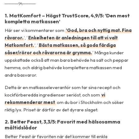
────୨ৎ────
1. MatKomfort – Högst TrustScore, 4,9/5: ’Den mest
kompletta matkassen’
Här ser vi kommentarer som
’God, bra och nyttig mat. Fina
råvaror.
’, ’
Enkelheten är anledningen till att vi valt
Matkomfort.
’, ’
Bästa matkassen, så goda färdiga
såser/röror och råvarorna är grymma.
’ Många kunder
uppskattade också att man bara behövde ha salt och peppar
hemma, och aldrig behövde komplettera matkassen med
andra basvaror.
Detta är en matkasseleverantör som tar sina recept och
kockförberedda ingredienser seriöst, och som
vi
rekommenderar mest
om du bor i Stockholm och söker
riktig lyx. Priset är därför av det dyrare slaget.
2. Better Feast, 3,3/5: Favorit med hälsosamma
måltidslådor
Better Feast är favoriten när det kommer till enkla