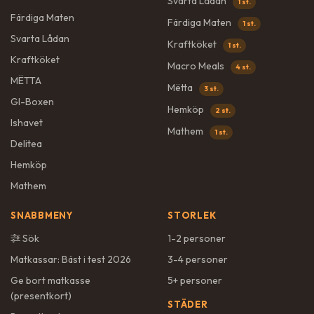
Svarta Lådan
1 st.
Färdiga Maten
Färdiga Maten
1 st.
Svarta Lådan
Kraftköket
1 st.
Kraftköket
Macro Meals
4 st.
MËTTA
Mëtta
3 st.
GI-Boxen
Hemköp
2 st.
Ishavet
Mathem
1 st.
Delitea
Hemköp
Mathem
SNABBMENY
STORLEK
Sök
1-2 personer
Matkassar: Bäst i test 2026
3-4 personer
Ge bort matkasse
5+ personer
(presentkort)
STÄDER