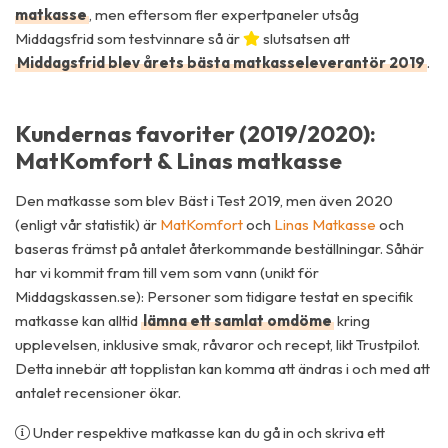
matkasse
, men eftersom fler expertpaneler utsåg
Middagsfrid som testvinnare så är
slutsatsen att
Middagsfrid blev årets bästa matkasseleverantör 2019
.
Kundernas favoriter (2019/2020):
MatKomfort & Linas matkasse
Den matkasse som blev Bäst i Test 2019, men även 2020
(enligt vår statistik) är
MatKomfort
och
Linas Matkasse
och
baseras främst på antalet återkommande beställningar. Såhär
har vi kommit fram till vem som vann (unikt för
Middagskassen.se): Personer som tidigare testat en specifik
matkasse kan alltid
lämna ett samlat omdöme
kring
upplevelsen, inklusive smak, råvaror och recept, likt Trustpilot.
Detta innebär att topplistan kan komma att ändras i och med att
antalet recensioner ökar.
Under respektive matkasse kan du gå in och skriva ett