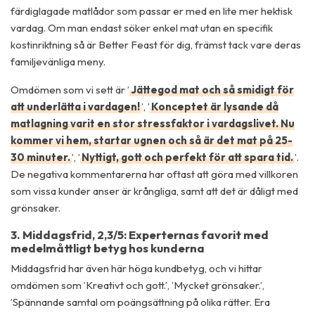
färdiglagade matlådor som passar er med en lite mer hektisk
vardag. Om man endast söker enkel mat utan en specifik
kostinriktning så är Better Feast för dig, främst tack vare deras
familjevänliga meny.
Omdömen som vi sett är ’
Jättegod mat och så smidigt för
att underlätta i vardagen!
’, ’
Konceptet är lysande då
matlagning varit en stor stressfaktor i vardagslivet. Nu
kommer vi hem, startar ugnen och så är det mat på 25-
30 minuter.
’, ’
Nyttigt, gott och perfekt för att spara tid.
’.
De negativa kommentarerna har oftast att göra med villkoren
som vissa kunder anser är krångliga, samt att det är dåligt med
grönsaker.
3. Middagsfrid, 2,3/5: Experternas favorit med
medelmåttligt betyg hos kunderna
Middagsfrid har även här höga kundbetyg, och vi hittar
omdömen som ’Kreativt och gott.’, ’Mycket grönsaker.’,
’Spännande samtal om poängsättning på olika rätter. Era