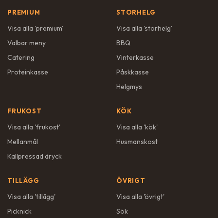
PREMIUM
STORHELG
Visa alla '
premium
'
Visa alla '
storhelg
'
Valbar meny
BBQ
Catering
Vinterkasse
Proteinkasse
Påskkasse
Helgmys
FRUKOST
KÖK
Visa alla '
frukost
'
Visa alla '
kök
'
Mellanmål
Husmanskost
Kallpressad dryck
TILLÄGG
ÖVRIGT
Visa alla '
tillägg
'
Visa alla '
övrigt
'
Picknick
Sök