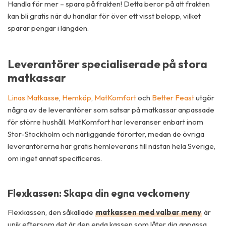
Handla för mer – spara på frakten! Detta beror på att frakten
kan bli gratis när du handlar för över ett visst belopp, vilket
sparar pengar i längden.
Leverantörer specialiserade på stora
matkassar
Linas Matkasse
,
Hemköp
,
MatKomfort
och
Better Feast
utgör
några av de leverantörer som satsar på matkassar anpassade
för större hushåll. MatKomfort har leveranser enbart inom
Stor-Stockholm och närliggande förorter, medan de övriga
leverantörerna har gratis hemleverans till nästan hela Sverige,
om inget annat specificeras.
Flexkassen: Skapa din egna veckomeny
Flexkassen, den såkallade
matkassen med valbar meny
är
unik eftersom det är den enda kassen som låter dig anpassa