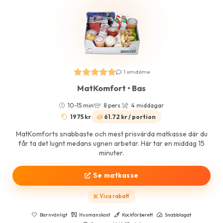
1 omdöme
MatKomfort • Bas
10-15 min
8 pers.
4 middagar
1975 kr
61.72 kr / portion
MatKomforts snabbaste och mest prisvärda matkasse där du
får ta det lugnt medans ugnen arbetar. Här tar en middag 15
minuter.
Se matkasse
Visa rabatt
Barnvänligt
Husmanskost
Kockförberett
Snabblagat