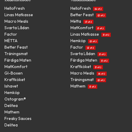
HelloFresh
HelloFresh
(4 st.)
Linas Matkasse
Better Feast
(2 st.)
Macro Meals
Mëtta
(3 st.)
Svarta Lådan
MatKomfort
(1 st.)
Factor
Linas Matkasse
(1 st.)
MËTTA
Hemköp
(2 st.)
Better Feast
Factor
(2 st.)
Träningsmat
Svarta Lådan
(1 st.)
Färdiga Maten
Färdiga Maten
(1 st.)
MatKomfort
Kraftköket
(1 st.)
GI-Boxen
Macro Meals
(4 st.)
Kraftköket
Träningsmat
(2 st.)
Ishavet
Mathem
(1 st.)
Hemköp
Ostogram®
Delitea
Mathem
Freaky Sauces
Delitea