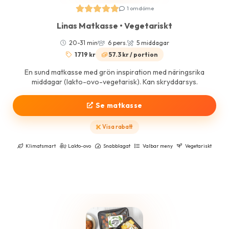
1 omdöme
Linas Matkasse • Vegetariskt
20-31 min
6 pers.
5 middagar
1719 kr
57.3 kr / portion
En sund matkasse med grön inspiration med näringsrika
middagar (lakto-ovo-vegetarisk). Kan skryddarsys.
Se matkasse
Visa rabatt
Klimatsmart
Lakto-ovo
Snabblagat
Valbar meny
Vegetariskt