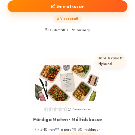
Se matkasse
Visa rabatt
Glutenfritt
Valbar meny
💸 30% rabatt
Ny kund
0 omdömen
Färdiga Maten • Måltidskasse
5-10 min
6 pers.
30 middagar