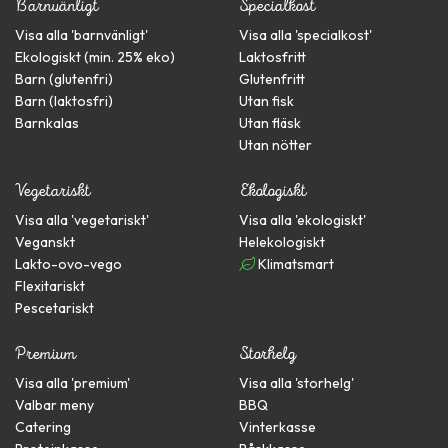
Barnvänligt
Specialkost
Visa alla '
barnvänligt
'
Visa alla '
specialkost
'
Ekologiskt (min. 25% eko)
Laktosfritt
Barn (glutenfri)
Glutenfritt
Barn (laktosfri)
Utan fisk
Barnkalas
Utan fläsk
Utan nötter
Vegetariskt
Ekologiskt
Visa alla '
vegetariskt
'
Visa alla '
ekologiskt
'
Veganskt
Helekologiskt
Lakto-ovo-vego
Klimatsmart
Flexitariskt
Pescetariskt
Premium
Storhelg
Visa alla '
premium
'
Visa alla '
storhelg
'
Valbar meny
BBQ
Catering
Vinterkasse