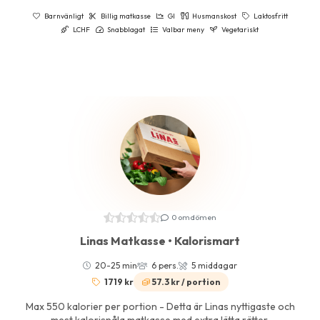
Barnvänligt
Billig matkasse
GI
Husmanskost
Laktosfritt
LCHF
Snabblagat
Valbar meny
Vegetariskt
0 omdömen
Linas Matkasse • Kalorismart
20-25 min
6 pers.
5 middagar
1719 kr
57.3 kr / portion
Max 550 kalorier per portion - Detta är Linas nyttigaste och
mest kalorisnåla matkasse med extra lätta rätter.