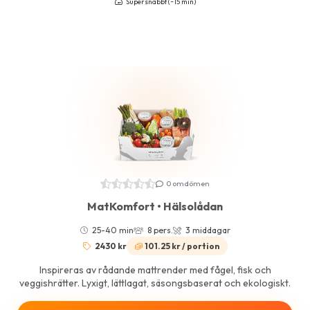
Supersnabbt (~15 min)
0 omdömen
MatKomfort • Hälsolådan
25-40 min
8 pers.
3 middagar
2430 kr
101.25 kr / portion
Inspireras av rådande mattrender med fågel, fisk och
veggishrätter. Lyxigt, lättlagat, säsongsbaserat och ekologiskt.