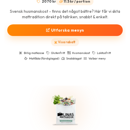
2070 kr
11.5 kr / portion
Svensk husmanskost - finns det något bättre? Här får vi äkta
mattradition direkt på tallriken, snabbt & enkelt.
Utforska menyn
Visa rabatt
Billig matkasse
Glutenfritt
Husmanskost
Laktosfritt
Matlåda (färdiglagad)
Snabblagat
Valbar meny