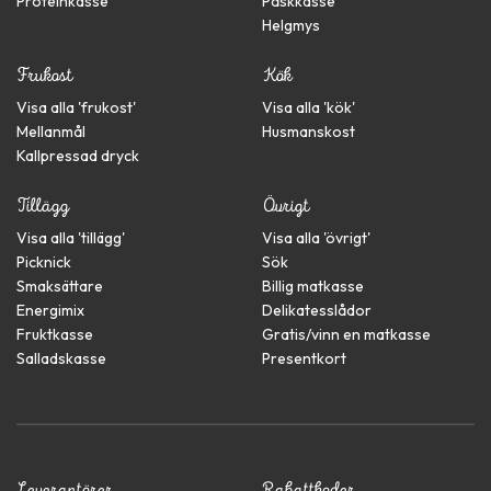
Proteinkasse
Påskkasse
Helgmys
Frukost
Kök
Visa alla '
frukost
'
Visa alla '
kök
'
Mellanmål
Husmanskost
Kallpressad dryck
Tillägg
Övrigt
Visa alla '
tillägg
'
Visa alla '
övrigt
'
Picknick
Sök
Smaksättare
Billig matkasse
Energimix
Delikatesslådor
Fruktkasse
Gratis/vinn en matkasse
Salladskasse
Presentkort
Leverantörer
Rabattkoder