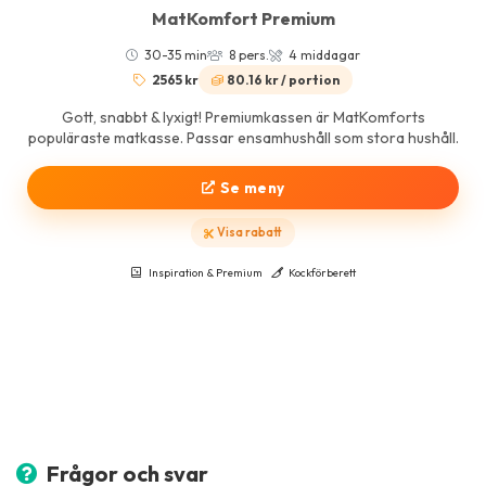
MatKomfort Premium
30-35 min
8 pers.
4 middagar
2565 kr
80.16 kr / portion
Gott, snabbt & lyxigt! Premiumkassen är MatKomforts
populäraste matkasse. Passar ensamhushåll som stora hushåll.
Se meny
Visa rabatt
Inspiration & Premium
Kockförberett
Frågor och svar