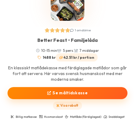
1 omdöme
Better Feast • Familjelåda
10-15 min
5 pers.
7 middagar
1488 kr
42.51 kr / portion
En klassiskt matlådekasse med färdiglagade matlådor som går
fort att servera. Här varvas svensk husmanskost med mer
moderna smaker.
Se måltidskasse
Visa rabatt
Billig matkasse
Husmanskost
Matlåda (färdiglagad)
Snabblagat