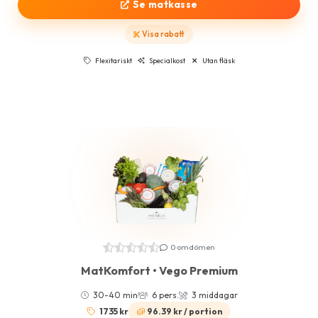
Se matkasse
Visa rabatt
Flexitariskt
Specialkost
Utan fläsk
0 omdömen
MatKomfort • Vego Premium
30-40 min
6 pers.
3 middagar
1735 kr
96.39 kr / portion