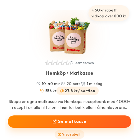
⭐ 50 kr rabatt
vid köp över 800 kr
0 omdömen
Hemköp • Matkasse
10-40 min
20 pers.
1 middag
556 kr
27.8 kr / portion
Skapa er egna matkasse via Hemköps receptbank med 4000+
recept för alla tillfällen - hämta i butik eller få hemleverans.
Se matkasse
Visa rabatt