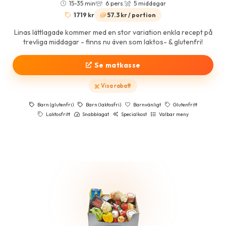
15-35 min
6 pers.
5 middagar
1719 kr
57.3 kr / portion
Linas lättlagade kommer med en stor variation enkla recept på
trevliga middagar - finns nu även som laktos- & glutenfri!
Se matkasse
Visa rabatt
Barn (glutenfri)
Barn (laktosfri)
Barnvänligt
Glutenfritt
Laktosfritt
Snabblagat
Specialkost
Valbar meny