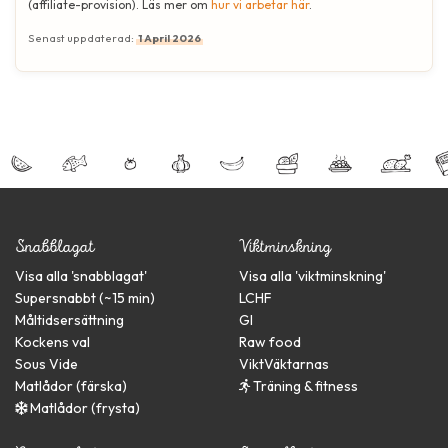
(affiliate-provision). Läs mer om
hur vi arbetar här
.
Senast uppdaterad:
1 April 2026
Snabblagat
Viktminskning
Visa alla '
snabblagat
'
Visa alla '
viktminskning
'
Supersnabbt (~15 min)
LCHF
Måltidsersättning
GI
Kockens val
Raw food
Sous Vide
ViktVäktarnas
Matlådor (färska)
Träning & fitness
Matlådor (frysta)