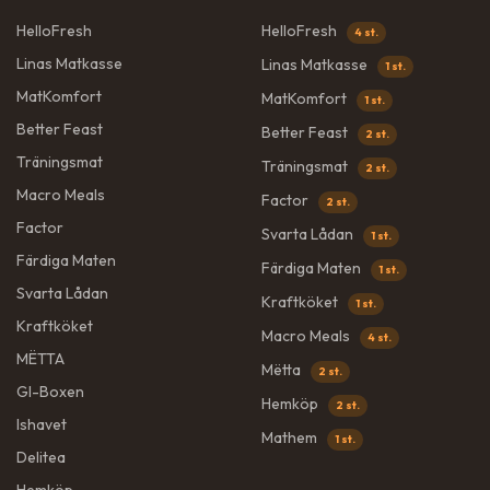
HelloFresh
HelloFresh
4 st.
Linas Matkasse
Linas Matkasse
1 st.
MatKomfort
MatKomfort
1 st.
Better Feast
Better Feast
2 st.
Träningsmat
Träningsmat
2 st.
Macro Meals
Factor
2 st.
Factor
Svarta Lådan
1 st.
Färdiga Maten
Färdiga Maten
1 st.
Svarta Lådan
Kraftköket
1 st.
Kraftköket
Macro Meals
4 st.
MËTTA
Mëtta
2 st.
GI-Boxen
Hemköp
2 st.
Ishavet
Mathem
1 st.
Delitea