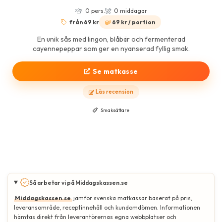
0 pers.
0 middagar
från 69 kr
69 kr / portion
En unik sås med lingon, blåbär och fermenterad
cayennepeppar som ger en nyanserad fyllig smak.
Se matkasse
Läs recension
Smaksättare
Så arbetar vi på Middagskassen.se
Middagskassen.se
jämför svenska matkassar baserat på pris,
leveransområde, receptinnehåll och kundomdömen. Informationen
hämtas direkt från leverantörernas egna webbplatser och