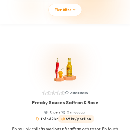
Fler filter
0 omdömen
Freaky Sauces Saffron & Rose
0 pers.
0 middagar
från 69 kr
69 kr / portion
En ny, unik chilisås med bas på saffran och rosor. En touch