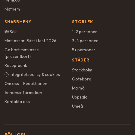
Hemköp
Mathem
SNABBMENY
STORLEK
Sök
1-2 personer
Matkassar: Bäst i test 2026
3-4 personer
Ge bort matkasse
5+ personer
(presentkort)
STÄDER
Receptbank
Stockholm
Integritetspolicy & cookies
Göteborg
Om oss – Redaktionen
Malmö
Annonsinformation
Uppsala
Kontakta oss
Umeå
FÖLJ OSS