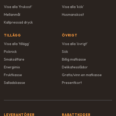
Visa alla '
frukost
'
Visa alla '
kök
'
Mellanmål
Husmanskost
Kallpressad dryck
TILLÄGG
ÖVRIGT
Visa alla '
tillägg
'
Visa alla '
övrigt
'
Picknick
Sök
Smaksättare
Billig matkasse
Energimix
Delikatesslådor
Fruktkasse
Gratis/vinn en matkasse
Salladskasse
Presentkort
LEVERANTÖRER
RABATTKODER