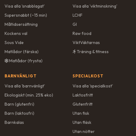
Visa alla '
snabblagat
'
Visa alla '
viktminskning
'
Supersnabbt (~15 min)
LCHF
Måltidsersättning
GI
Kockens val
Raw food
Sous Vide
ViktVäktarnas
Matlådor (färska)
Träning & fitness
Matlådor (frysta)
BARNVÄNLIGT
SPECIALKOST
Visa alla '
barnvänligt
'
Visa alla '
specialkost
'
Ekologiskt (min. 25% eko)
Laktosfritt
Barn (glutenfri)
Glutenfritt
Barn (laktosfri)
Utan fisk
Barnkalas
Utan fläsk
Utan nötter