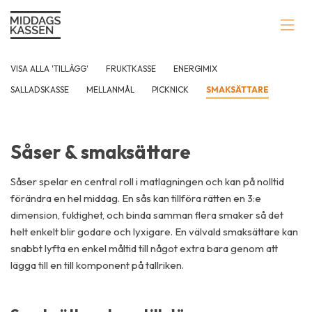
VISA ALLA 'TILLÄGG'
FRUKTKASSE
ENERGIMIX
SALLADSKASSE
MELLANMÅL
PICKNICK
SMAKSÄTTARE
Såser & smaksättare
Såser spelar en central roll i matlagningen och kan på nolltid
förändra en hel middag. En sås kan tillföra rätten en 3:e
dimension, fuktighet, och binda samman flera smaker så det
helt enkelt blir godare och lyxigare. En välvald smaksättare kan
snabbt lyfta en enkel måltid till något extra bara genom att
lägga till en till komponent på tallriken.