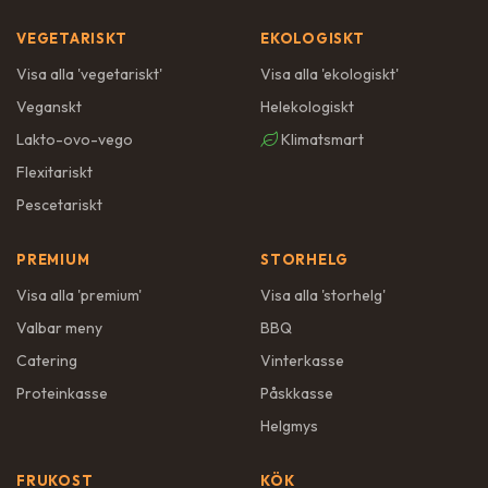
VEGETARISKT
EKOLOGISKT
Visa alla '
vegetariskt
'
Visa alla '
ekologiskt
'
Veganskt
Helekologiskt
Lakto-ovo-vego
Klimatsmart
Flexitariskt
Pescetariskt
PREMIUM
STORHELG
Visa alla '
premium
'
Visa alla '
storhelg
'
Valbar meny
BBQ
Catering
Vinterkasse
Proteinkasse
Påskkasse
Helgmys
FRUKOST
KÖK