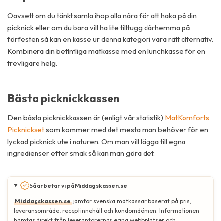
Oavsett om du tänkt samla ihop alla nära för att haka på din
picknick eller om du bara vill ha lite tilltugg därhemma på
förfesten så kan en kasse ur denna kategori vara rätt alternativ.
Kombinera din befintliga matkasse med en lunchkasse för en
trevligare helg.
Bästa picknickkassen
Den bästa picknickkassen är (enligt vår statistik)
MatKomforts
Picknickset
som kommer med det mesta man behöver för en
lyckad picknick ute i naturen. Om man vill lägga till egna
ingredienser efter smak så kan man göra det.
Så arbetar vi på Middagskassen.se
Middagskassen.se
jämför svenska matkassar baserat på pris,
leveransområde, receptinnehåll och kundomdömen. Informationen
hämtas direkt från leverantörernas egna webbplatser och