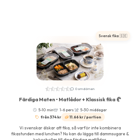
Svensk fika 🇸🇪
0 omdömen
Färdiga Maten • Matlådor + Klassisk fika 🥐
5-10 min
1-6 pers.
5-30 middagar
från 374 kr
11.66 kr / portion
Vi svenskar älskar att fika, så varför inte kombinera
fikastunden med lunchen? Nu kan du lägga till dammsugare &
kokosbollar till dina färdiga matlådor.