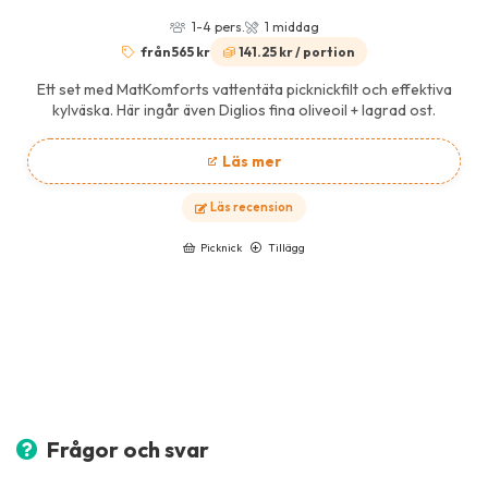
1-4 pers.
1 middag
från 565 kr
141.25 kr / portion
Ett set med MatKomforts vattentäta picknickfilt och effektiva
kylväska. Här ingår även Diglios fina oliveoil + lagrad ost.
Läs mer
Läs recension
Picknick
Tillägg
Frågor och svar