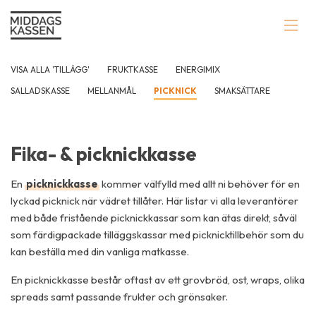
VISA ALLA 'TILLÄGG'
FRUKTKASSE
ENERGIMIX
SALLADSKASSE
MELLANMÅL
PICKNICK
SMAKSÄTTARE
Fika- & picknickkasse
En
picknickkasse
kommer välfylld med allt ni behöver för en
lyckad picknick när vädret tillåter. Här listar vi alla leverantörer
med både fristående picknickkassar som kan ätas direkt, såväl
som färdigpackade tilläggskassar med picknicktillbehör som du
kan beställa med din vanliga matkasse.
En picknickkasse består oftast av ett grovbröd, ost, wraps, olika
spreads samt passande frukter och grönsaker.