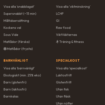
Visa alla '
snabblagat
'
Visa alla '
viktminskning
'
Supersnabbt (~15 min)
LCHF
Måltidsersättning
GI
Kockens val
Raw food
Sous Vide
ViktVäktarnas
Matlådor (färska)
Träning & fitness
Matlådor (frysta)
BARNVÄNLIGT
SPECIALKOST
Visa alla '
barnvänligt
'
Visa alla '
specialkost
'
Ekologiskt (min. 25% eko)
Laktosfritt
Barn (glutenfri)
Glutenfritt
Barn (laktosfri)
Utan fisk
Barnkalas
Utan fläsk
Utan nötter