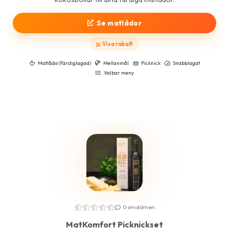
Se matlådor
Visa rabatt
Matlåda (färdiglagad)
Mellanmål
Picknick
Snabblagat
Valbar meny
0 omdömen
MatKomfort Picknickset