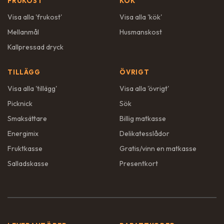
FRUKOST
KÖK
Visa alla '
frukost
'
Visa alla '
kök
'
Mellanmål
Husmanskost
Kallpressad dryck
TILLÄGG
ÖVRIGT
Visa alla '
tillägg
'
Visa alla '
övrigt
'
Picknick
Sök
Smaksättare
Billig matkasse
Energimix
Delikatesslådor
Fruktkasse
Gratis/vinn en matkasse
Salladskasse
Presentkort