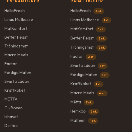
LEVERANTÖRER
RABATTKODER
HelloFresh
HelloFresh
4 st.
Linas Matkasse
Linas Matkasse
1 st.
MatKomfort
MatKomfort
1 st.
Better Feast
Better Feast
2 st.
Träningsmat
Träningsmat
2 st.
Macro Meals
Factor
2 st.
Factor
Svarta Lådan
1 st.
Färdiga Maten
Färdiga Maten
1 st.
Svarta Lådan
Kraftköket
1 st.
Kraftköket
Macro Meals
4 st.
MËTTA
Mëtta
3 st.
GI-Boxen
Hemköp
2 st.
Ishavet
Mathem
1 st.
Delitea