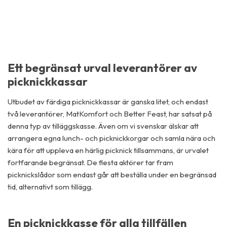
Ett begränsat urval leverantörer av
picknickkassar
Utbudet av färdiga picknickkassar är ganska litet, och endast
två leverantörer, MatKomfort och Better Feast, har satsat på
denna typ av tilläggskasse. Även om vi svenskar älskar att
arrangera egna lunch- och picknickkorgar och samla nära och
kära för att uppleva en härlig picknick tillsammans, är urvalet
fortfarande begränsat. De flesta aktörer tar fram
picknickslådor som endast går att beställa under en begränsad
tid, alternativt som tillägg.
En picknickkasse för alla tillfällen