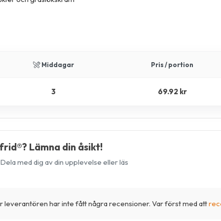
Middagar
Pris / portion
3
69.92 kr
rid®? Lämna din åsikt!
Dela med dig av din upplevelse eller läs
 leverantören har inte fått några recensioner. Var först med att
rec