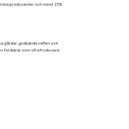
venska producenter och minst 25%
ska gårdar, godkända vatten och
n föräldrar som vill introducera