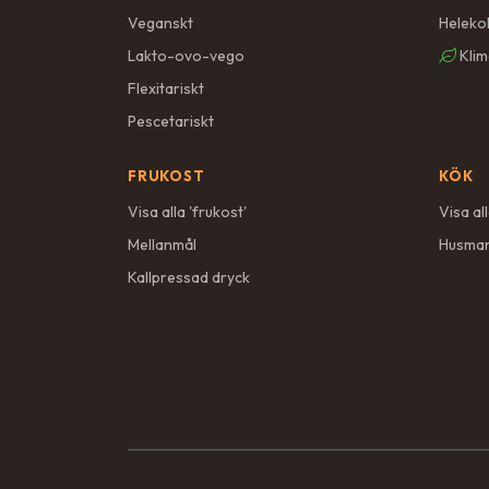
Veganskt
Heleko
Lakto-ovo-vego
Klim
Flexitariskt
Pescetariskt
FRUKOST
KÖK
Visa alla '
frukost
'
Visa all
Mellanmål
Husma
Kallpressad dryck