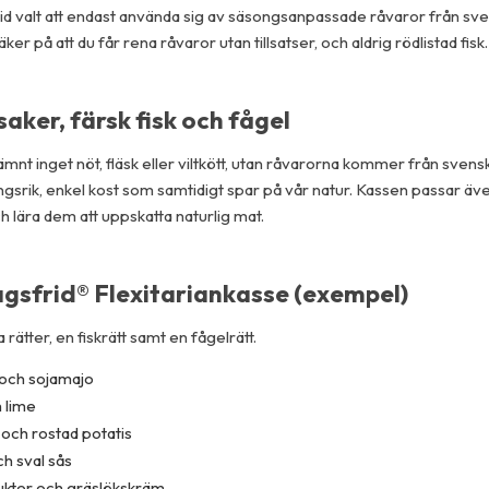
rid valt att endast använda sig av säsongsanpassade råvaror från s
r på att du får rena råvaror utan tillsatser, och aldrig rödlistad fisk.
ker, färsk fisk och fågel
mnt inget nöt, fläsk eller viltkött, utan råvarorna kommer från sven
gsrik, enkel kost som samtidigt spar på vår natur. Kassen passar äve
h lära dem att uppskatta naturlig mat.
gsfrid® Flexitariankasse (exempel)
ätter, en fiskrätt samt en fågelrätt.
 och sojamajo
 lime
 och rostad potatis
h sval sås
ukter och gräslökskräm