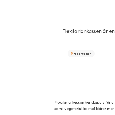
Flexitariankassen är en
4 personer
Flexitariankassen har skapats för e
semi-vegetarisk kost så bidrar man t