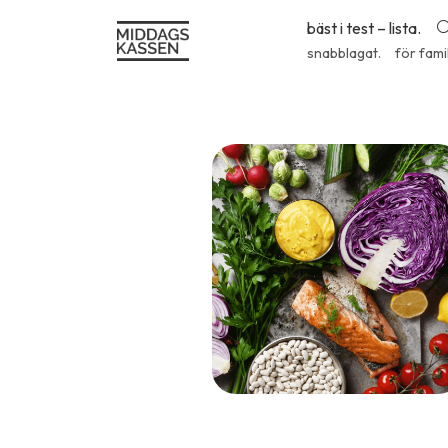
bäst i test – lista.
snabblagat.
för fami