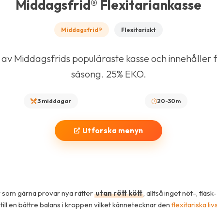
Middagsfrid® Flexitariankasse
Middagsfrid®
Flexitariskt
 av Middagsfrids populäraste kasse och innehåller få
säsong. 25% EKO.
3 middagar
20-30m
Utforska menyn
r som gärna provar nya rätter
utan rött kött
, alltså inget nöt-, fläs
ill en bättre balans i kroppen vilket kännetecknar den
flexitariska liv