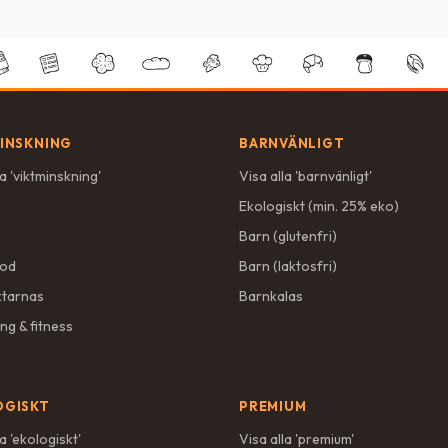
INSKNING
BARNVÄNLIGT
a '
viktminskning
'
Visa alla '
barnvänligt
'
Ekologiskt (min. 25% eko)
Barn (glutenfri)
ood
Barn (laktosfri)
ktarnas
Barnkalas
ng & fitness
OGISKT
PREMIUM
a '
ekologiskt
'
Visa alla '
premium
'