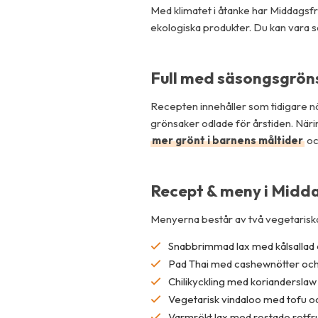
Med klimatet i åtanke har Middagsf
ekologiska produkter. Du kan vara säke
Full med säsongsgrönsa
Recepten innehåller som tidigare nä
grönsaker odlade för årstiden. Närin
mer grönt i barnens måltider
oc
Recept & meny i Midda
Menyerna består av två vegetariska r
Snabbrimmad lax med kålsallad
Pad Thai med cashewnötter och
Chilikyckling med korianderslaw
Vegetarisk vindaloo med tofu oc
Varmrökt lax med rostade rotfr