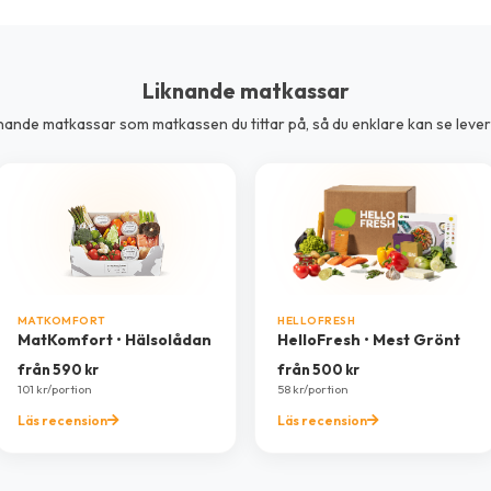
Liknande matkassar
liknande matkassar som matkassen du tittar på, så du enklare kan se lev
MATKOMFORT
HELLOFRESH
MatKomfort • Hälsolådan
HelloFresh • Mest Grönt
från 590 kr
från 500 kr
101 kr/portion
58 kr/portion
Läs recension
Läs recension