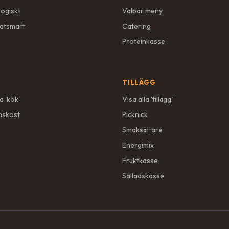
logiskt
Valbar meny
atsmart
Catering
Proteinkasse
TILLÄGG
a '
kök
'
Visa alla '
tillägg
'
nskost
Picknick
Smaksättare
Energimix
Fruktkasse
Salladskasse