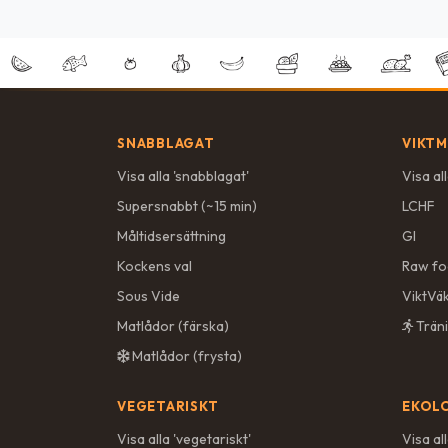
SNABBLAGAT
VIKTM
Visa alla '
snabblagat
'
Visa all
Supersnabbt (~15 min)
LCHF
Måltidsersättning
GI
Kockens val
Raw f
Sous Vide
ViktVä
Matlådor (färska)
Träni
Matlådor (frysta)
VEGETARISKT
EKOL
Visa alla '
vegetariskt
'
Visa all