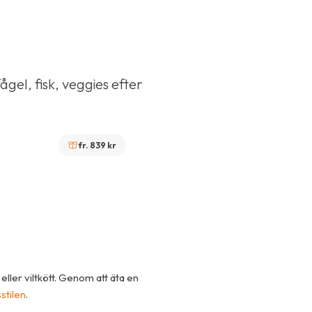
gel, fisk, veggies efter
fr. 839 kr
k- eller viltkött. Genom att äta en
sstilen
.