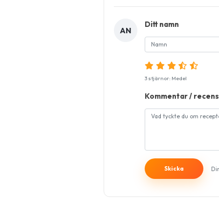
Ditt namn
AN
3 stjärnor: Medel
Kommentar / recens
Di