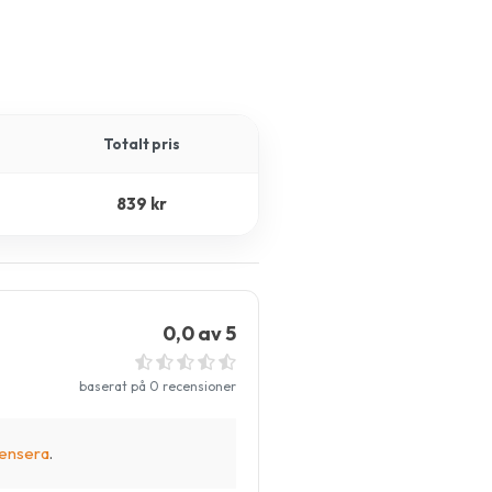
Totalt pris
839 kr
0,0 av 5
baserat på 0 recensioner
ensera
.