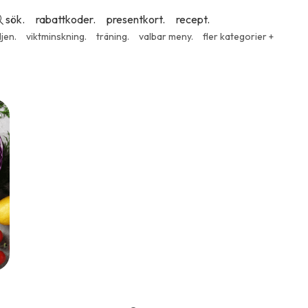
sök.
rabattkoder.
presentkort.
recept.
ljen.
viktminskning.
träning.
valbar meny.
fler kategorier +