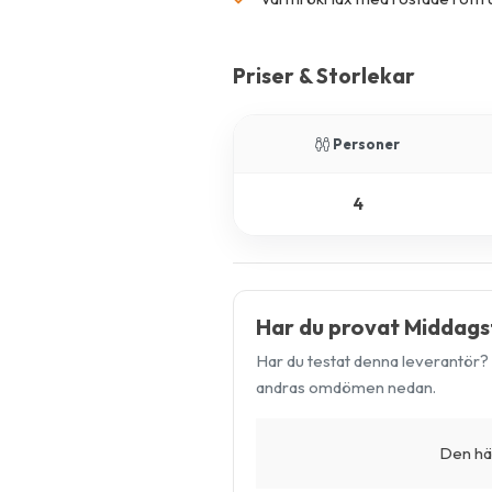
Priser & Storlekar
Personer
4
Har du provat Middagsf
Har du testat denna leverantör? 
andras omdömen nedan.
Den här