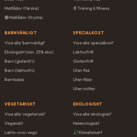
Matlådor (färska)
Träning & fitness
Matlådor (frysta)
BARNVÄNLIGT
SPECIALKOST
Visa alla '
barnvänligt
'
Visa alla '
specialkost
'
Ekologiskt (min. 25% eko)
Laktosfritt
Barn (glutenfri)
Glutenfritt
Barn (laktosfri)
Utan fisk
Barnkalas
Utan fläsk
Utan nötter
VEGETARISKT
EKOLOGISKT
Visa alla '
vegetariskt
'
Visa alla '
ekologiskt
'
Veganskt
Helekologiskt
Lakto-ovo-vego
Klimatsmart