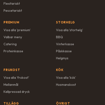
Flexitariskt
Pescetariskt
PREMIUM
STORHELG
Visa alla '
premium
'
Visa alla '
storhelg
'
Valbar meny
BBQ
Catering
Vinterkasse
Proteinkasse
Påskkasse
Helgmys
FRUKOST
KÖK
Visa alla '
frukost
'
Visa alla '
kök
'
Mellanmål
Husmanskost
Kallpressad dryck
TILLÄGG
ÖVRIGT