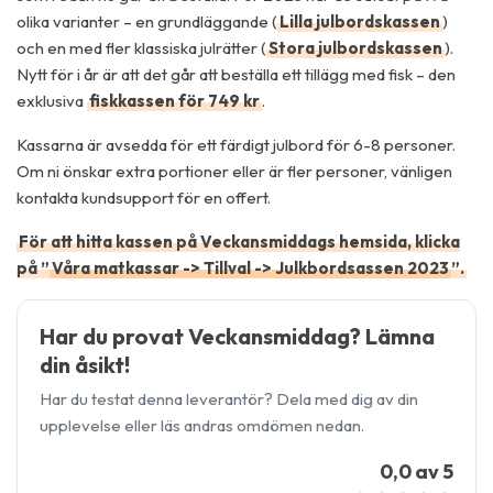
olika varianter – en grundläggande (
Lilla julbordskassen
)
och en med fler klassiska julrätter (
Stora julbordskassen
).
Nytt för i år är att det går att beställa ett tillägg med fisk – den
exklusiva
fiskkassen för 749 kr
.
Kassarna är avsedda för ett färdigt julbord för 6-8 personer.
Om ni önskar extra portioner eller är fler personer, vänligen
kontakta kundsupport för en offert.
För att hitta kassen på Veckansmiddags hemsida, klicka
på ”
Våra matkassar -> Tillval -> Julkbordsassen 2023
”.
Har du provat Veckansmiddag? Lämna
din åsikt!
Har du testat denna leverantör? Dela med dig av din
upplevelse eller läs andras omdömen nedan.
0,0 av 5