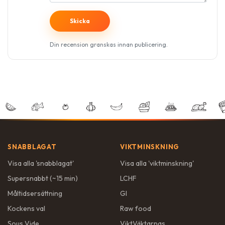
Din recension granskas innan publicering.
SNABBLAGAT
VIKTMINSKNING
Visa alla '
snabblagat
'
Visa alla '
viktminskning
'
Supersnabbt (~15 min)
LCHF
Måltidsersättning
GI
Kockens val
Raw food
Sous Vide
ViktVäktarnas