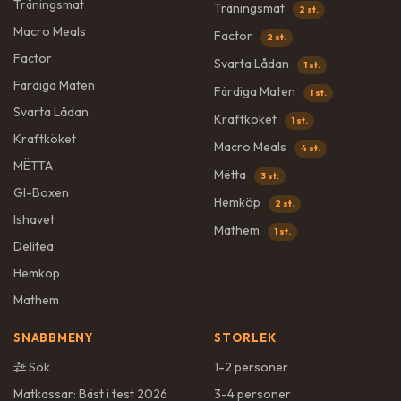
Träningsmat
Träningsmat
2 st.
Macro Meals
Factor
2 st.
Factor
Svarta Lådan
1 st.
Färdiga Maten
Färdiga Maten
1 st.
Svarta Lådan
Kraftköket
1 st.
Kraftköket
Macro Meals
4 st.
MËTTA
Mëtta
3 st.
GI-Boxen
Hemköp
2 st.
Ishavet
Mathem
1 st.
Delitea
Hemköp
Mathem
SNABBMENY
STORLEK
Sök
1-2 personer
Matkassar: Bäst i test 2026
3-4 personer