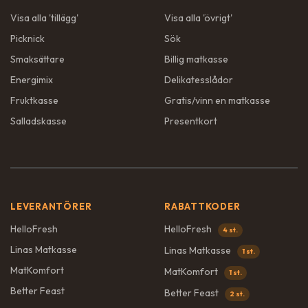
Visa alla '
tillägg
'
Visa alla '
övrigt
'
Picknick
Sök
Smaksättare
Billig matkasse
Energimix
Delikatesslådor
Fruktkasse
Gratis/vinn en matkasse
Salladskasse
Presentkort
LEVERANTÖRER
RABATTKODER
HelloFresh
HelloFresh
4 st.
Linas Matkasse
Linas Matkasse
1 st.
MatKomfort
MatKomfort
1 st.
Better Feast
Better Feast
2 st.