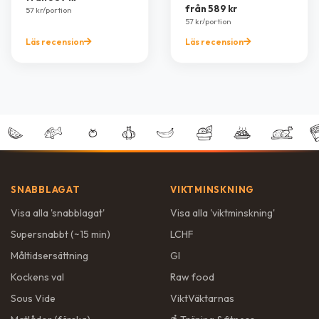
från 589 kr
57 kr/portion
57 kr/portion
Läs recension
Läs recension
SNABBLAGAT
VIKTMINSKNING
Visa alla '
snabblagat
'
Visa alla '
viktminskning
'
Supersnabbt (~15 min)
LCHF
Måltidsersättning
GI
Kockens val
Raw food
Sous Vide
ViktVäktarnas