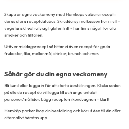
Skapa er egna veckomeny med Hemköps valbara recept i
deras stora receptdatabas. Skräddarsy matkassen hur ni vill –
vegetariskt, extra lyxigt, glutenfritt – här finns något för alla
smaker och tillfällen.
Utöver middagsrecept så hittar vi även recept för goda
frukostar, fika, mellanmål, drinkar, brunch och mer.
Såhär gör du din egna veckomeny
Bli kund eller logga in för att starta beställningen. Klicka sedan
på alla de recept du vill lägga till och ange antalet
personer/måltider. Lägg recepten i kundvagnen – klart!
Hemköp packar ihop din beställning och kör ut den till din dörr
alternativt hämtas upp.