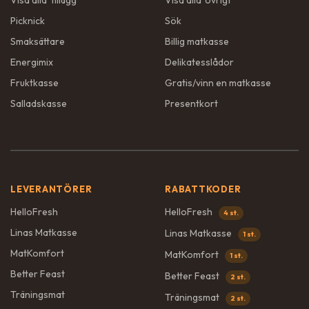
Visa alla '
tillägg
'
Visa alla '
övrigt
'
Picknick
Sök
Smaksättare
Billig matkasse
Energimix
Delikatesslådor
Fruktkasse
Gratis/vinn en matkasse
Salladskasse
Presentkort
LEVERANTÖRER
RABATTKODER
HelloFresh
HelloFresh
4 st.
Linas Matkasse
Linas Matkasse
1 st.
MatKomfort
MatKomfort
1 st.
Better Feast
Better Feast
2 st.
Träningsmat
Träningsmat
2 st.