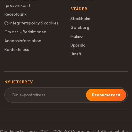
(presentkort)
STÄDER
Receptbank
Stockholm
Integritetspolicy & cookies
Göteborg
Om oss – Redaktionen
Malmö
Annonsinformation
Uppsala
Kontakta oss
Umeå
NYHETSBREV
Prenumerera
© Middagskassen.se 2016 - 2026 WK Operations Ltd. Alla rättigheter