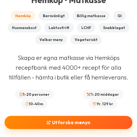
Hemköp • Matkasse
Hemköp
Barnvänligt
Billig matkasse
GI
Husmanskost
Laktosfritt
LCHF
Snabblagat
Valbar meny
Vegetariskt
Skapa er egna matkasse via Hemköps
receptbank med 4000+ recept för alla
tillfällen - hämta i butik eller få hemleverans.
1-20 personer
1-20 middagar
10-40m
fr. 129 kr
Utforska menyn