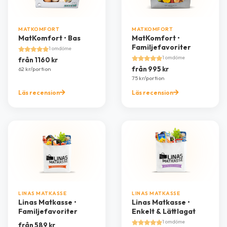
MATKOMFORT
MATKOMFORT
MatKomfort • Bas
MatKomfort •
Familjefavoriter
1 omdöme
1 omdöme
från 1160 kr
från 995 kr
62 kr/portion
75 kr/portion
Läs recension
Läs recension
LINAS MATKASSE
LINAS MATKASSE
Linas Matkasse •
Linas Matkasse •
Familjefavoriter
Enkelt & Lättlagat
1 omdöme
från 589 kr