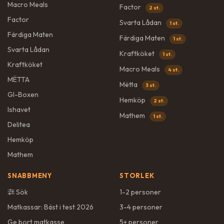
Macro Meals
Factor
2 st.
Factor
Svarta Lådan
1 st.
Färdiga Maten
Färdiga Maten
1 st.
Svarta Lådan
Kraftköket
1 st.
Kraftköket
Macro Meals
4 st.
MËTTA
Mëtta
3 st.
GI-Boxen
Hemköp
2 st.
Ishavet
Mathem
1 st.
Delitea
Hemköp
Mathem
SNABBMENY
STORLEK
Sök
1-2 personer
Matkassar: Bäst i test 2026
3-4 personer
Ge bort matkasse
5+ personer