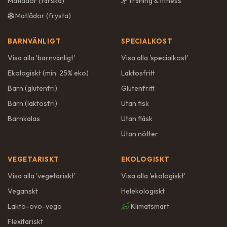
Matlådor (färska)
Träning & fitness
Matlådor (frysta)
BARNVÄNLIGT
SPECIALKOST
Visa alla '
barnvänligt
'
Visa alla '
specialkost
'
Ekologiskt (min. 25% eko)
Laktosfritt
Barn (glutenfri)
Glutenfritt
Barn (laktosfri)
Utan fisk
Barnkalas
Utan fläsk
Utan nötter
VEGETARISKT
EKOLOGISKT
Visa alla '
vegetariskt
'
Visa alla '
ekologiskt
'
Veganskt
Helekologiskt
Lakto-ovo-vego
Klimatsmart
Flexitariskt