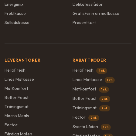
Energimix
Delikatesslådor
Fruktkasse
Gratis/vinn en matkasse
Salladskasse
Presentkort
LEVERANTÖRER
RABATTKODER
HelloFresh
HelloFresh
4 st.
Linas Matkasse
Linas Matkasse
1 st.
MatKomfort
MatKomfort
1 st.
Better Feast
Better Feast
2 st.
Träningsmat
Träningsmat
2 st.
Macro Meals
Factor
2 st.
Factor
Svarta Lådan
1 st.
Färdiga Maten