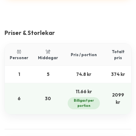
Priser & Storlekar
Totalt
Pris / portion
Personer
Middagar
pris
1
5
74.8 kr
374 kr
11.66 kr
2099
6
30
Billigast per
kr
portion