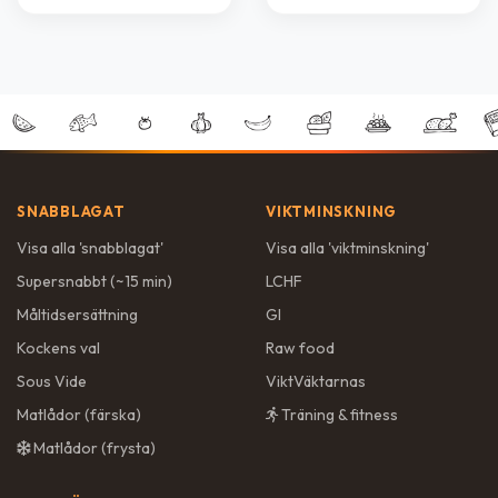
SNABBLAGAT
VIKTMINSKNING
Visa alla '
snabblagat
'
Visa alla '
viktminskning
'
Supersnabbt (~15 min)
LCHF
Måltidsersättning
GI
Kockens val
Raw food
Sous Vide
ViktVäktarnas
Matlådor (färska)
Träning & fitness
Matlådor (frysta)