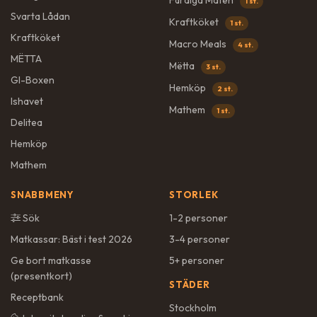
Färdiga Maten
1 st.
Svarta Lådan
Kraftköket
1 st.
Kraftköket
Macro Meals
4 st.
MËTTA
Mëtta
3 st.
GI-Boxen
Hemköp
2 st.
Ishavet
Mathem
1 st.
Delitea
Hemköp
Mathem
SNABBMENY
STORLEK
Sök
1-2 personer
Matkassar: Bäst i test 2026
3-4 personer
Ge bort matkasse
5+ personer
(presentkort)
STÄDER
Receptbank
Stockholm