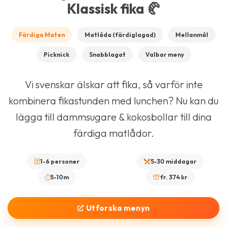
Klassisk fika 🥐
Färdiga Maten
Matlåda (färdiglagad)
Mellanmål
Picknick
Snabblagat
Valbar meny
Vi svenskar älskar att fika, så varför inte
kombinera fikastunden med lunchen? Nu kan du
lägga till dammsugare & kokosbollar till dina
färdiga matlådor.
1-6 personer
5-30 middagar
5-10m
fr. 374 kr
Utforska menyn