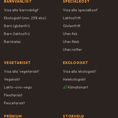
BARNVÄNLIGT
SPECIALKOST
Visa alla '
barnvänligt
'
Visa alla '
specialkost
'
Ekologiskt (min. 25% eko)
Laktosfritt
Barn (glutenfri)
Glutenfritt
Barn (laktosfri)
Utan fisk
Barnkalas
Utan fläsk
Utan nötter
VEGETARISKT
EKOLOGISKT
Visa alla '
vegetariskt
'
Visa alla '
ekologiskt
'
Veganskt
Helekologiskt
Lakto-ovo-vego
Klimatsmart
Flexitariskt
Pescetariskt
PREMIUM
STORHELG