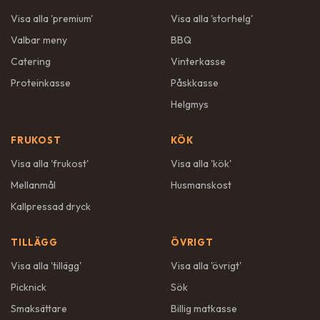
Visa alla '
premium
'
Visa alla '
storhelg
'
Valbar meny
BBQ
Catering
Vinterkasse
Proteinkasse
Påskkasse
Helgmys
FRUKOST
KÖK
Visa alla '
frukost
'
Visa alla '
kök
'
Mellanmål
Husmanskost
Kallpressad dryck
TILLÄGG
ÖVRIGT
Visa alla '
tillägg
'
Visa alla '
övrigt
'
Picknick
Sök
Smaksättare
Billig matkasse