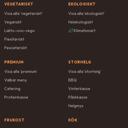
VEGETARISKT
EKOLOGISKT
Visa alla '
vegetariskt
'
Visa alla '
ekologiskt
'
Veganskt
Helekologiskt
Lakto-ovo-vego
Klimatsmart
Flexitariskt
Pescetariskt
PREMIUM
STORHELG
Visa alla '
premium
'
Visa alla '
storhelg
'
Valbar meny
BBQ
Catering
Vinterkasse
Proteinkasse
Påskkasse
Helgmys
FRUKOST
KÖK