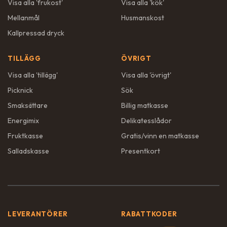
Visa alla '
frukost
'
Visa alla '
kök
'
Mellanmål
Husmanskost
Kallpressad dryck
TILLÄGG
ÖVRIGT
Visa alla '
tillägg
'
Visa alla '
övrigt
'
Picknick
Sök
Smaksättare
Billig matkasse
Energimix
Delikatesslådor
Fruktkasse
Gratis/vinn en matkasse
Salladskasse
Presentkort
LEVERANTÖRER
RABATTKODER