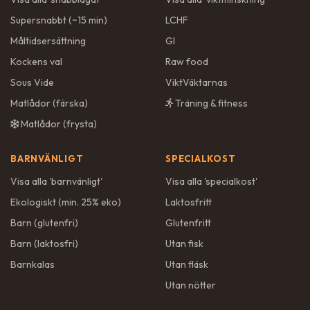
Supersnabbt (~15 min)
LCHF
Måltidsersättning
GI
Kockens val
Raw food
Sous Vide
ViktVäktarnas
Matlådor (färska)
Träning & fitness
Matlådor (frysta)
BARNVÄNLIGT
SPECIALKOST
Visa alla '
barnvänligt
'
Visa alla '
specialkost
'
Ekologiskt (min. 25% eko)
Laktosfritt
Barn (glutenfri)
Glutenfritt
Barn (laktosfri)
Utan fisk
Barnkalas
Utan fläsk
Utan nötter