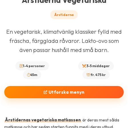
Årstiderna Vegetariska
Årstiderna
En vegetarisk, klimatvänlig klassiker fylld med
fräscha, färgglada råvaror. Lakto-ovo som
även passar hushåll med små barn.
1-4 personer
3-5 middagar
45m
fr. 475 kr
Utforska menyn
Årstidernas vegetariska matkassen
är deras mest sålda
matkasse och har sedan starten funnits med i deras utbud.