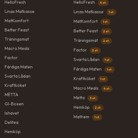
HelloFresh
HelloFresh
4 st.
Linas Matkasse
Linas Matkasse
1 st.
MatKomfort
MatKomfort
1 st.
Better Feast
Better Feast
2 st.
Träningsmat
Träningsmat
2 st.
Macro Meals
Factor
2 st.
Factor
Svarta Lådan
1 st.
Färdiga Maten
Färdiga Maten
1 st.
Svarta Lådan
Kraftköket
1 st.
Kraftköket
Macro Meals
4 st.
MËTTA
Mëtta
3 st.
GI-Boxen
Hemköp
2 st.
Ishavet
Mathem
1 st.
Delitea
Hemköp