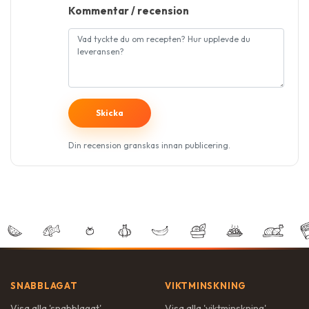
Kommentar / recension
Din recension granskas innan publicering.
SNABBLAGAT
VIKTMINSKNING
Visa alla '
snabblagat
'
Visa alla '
viktminskning
'