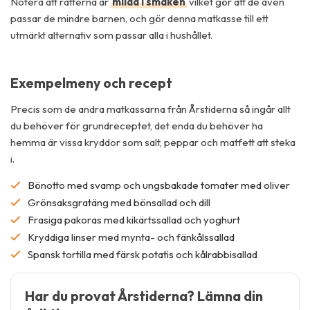
Notera att rätterna är
milda i smaken
vilket gör att de även
passar de mindre barnen, och gör denna matkasse till ett
utmärkt alternativ som passar alla i hushållet.
Exempelmeny och recept
Precis som de andra matkassarna från Årstiderna så ingår allt
du behöver för grundreceptet, det enda du behöver ha
hemma är vissa kryddor som salt, peppar och matfett att steka
i.
Bönotto med svamp och ungsbakade tomater med oliver
Grönsaksgratäng med bönsallad och dill
Frasiga pakoras med kikärtssallad och yoghurt
Kryddiga linser med mynta- och fänkålssallad
Spansk tortilla med färsk potatis och kålrabbisallad
Har du provat Årstiderna? Lämna din