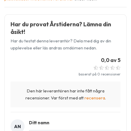
Har du provat Årstiderna? Lämna din
åsikt!
Har du testat denna leverantör? Dela med dig av din
upplevelse eller läs andras omdömen nedan.
0,0 av 5
baserat på 0 recensioner
Den här leverantören har inte fått några
recensioner. Var först med att
recensera
.
Ditt namn
AN