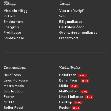
Tillägg
Övrigt
Visa alla '
tillägg
'
Visa alla '
övrigt
'
Picknick
Sök
Smaksättare
Billig matkasse
Energimix
Delikatesslådor
Fruktkasse
Gratis/vinn en matkasse
Salladskasse
Presentkort
Leverantörer
Rabattkoder
HelloFresh
HelloFresh
(4 st.)
Linas Matkasse
Better Feast
(2 st.)
Macro Meals
Mëtta
(3 st.)
Svarta Lådan
MatKomfort
(1 st.)
Factor
Linas Matkasse
(1 st.)
MËTTA
Hemköp
(2 st.)
Better Feast
Factor
(2 st.)