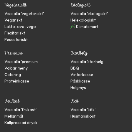
Vegetariskt
Ekologiskt
Visa alla '
vegetariskt
'
Visa alla '
ekologiskt
'
Veganskt
Helekologiskt
Lakto-ovo-vego
Klimatsmart
Flexitariskt
Pescetariskt
Premium
Storhelg
Visa alla '
premium
'
Visa alla '
storhelg
'
Valbar meny
BBQ
Catering
Vinterkasse
Proteinkasse
Påskkasse
Helgmys
Frukost
Kök
Visa alla '
frukost
'
Visa alla '
kök
'
Mellanmål
Husmanskost
Kallpressad dryck