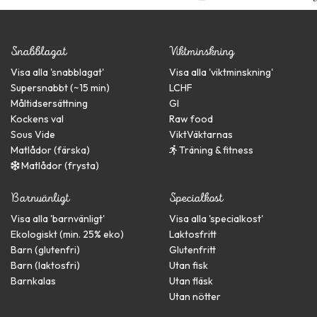
Snabblagat
Viktminskning
Visa alla '
snabblagat
'
Visa alla '
viktminskning
'
Supersnabbt (~15 min)
LCHF
Måltidsersättning
GI
Kockens val
Raw food
Sous Vide
ViktVäktarnas
Matlådor (färska)
Träning & fitness
Matlådor (frysta)
Barnvänligt
Specialkost
Visa alla '
barnvänligt
'
Visa alla '
specialkost
'
Ekologiskt (min. 25% eko)
Laktosfritt
Barn (glutenfri)
Glutenfritt
Barn (laktosfri)
Utan fisk
Barnkalas
Utan fläsk
Utan nötter