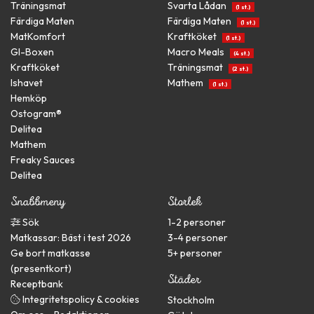
Träningsmat
Svarta Lådan
(1 st.)
Färdiga Maten
Färdiga Maten
(1 st.)
MatKomfort
Kraftköket
(1 st.)
GI-Boxen
Macro Meals
(4 st.)
Kraftköket
Träningsmat
(2 st.)
Ishavet
Mathem
(1 st.)
Hemköp
Ostogram®
Delitea
Mathem
Freaky Sauces
Delitea
Snabbmeny
Storlek
Sök
1-2 personer
Matkassar: Bäst i test 2026
3-4 personer
Ge bort matkasse
5+ personer
(presentkort)
Städer
Receptbank
Integritetspolicy & cookies
Stockholm