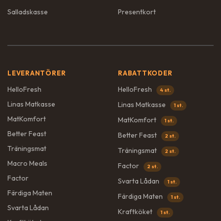
Salladskasse
Presentkort
LEVERANTÖRER
RABATTKODER
HelloFresh
HelloFresh
4 st.
Linas Matkasse
Linas Matkasse
1 st.
MatKomfort
MatKomfort
1 st.
Better Feast
Better Feast
2 st.
Träningsmat
Träningsmat
2 st.
Macro Meals
Factor
2 st.
Factor
Svarta Lådan
1 st.
Färdiga Maten
Färdiga Maten
1 st.
Svarta Lådan
Kraftköket
1 st.