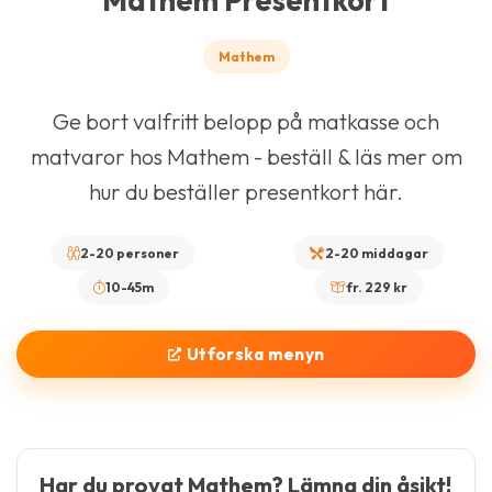
Mathem Presentkort
Mathem
Ge bort valfritt belopp på matkasse och
matvaror hos Mathem - beställ & läs mer om
hur du beställer presentkort här.
2-20 personer
2-20 middagar
10-45m
fr. 229 kr
Utforska menyn
Har du provat Mathem? Lämna din åsikt!