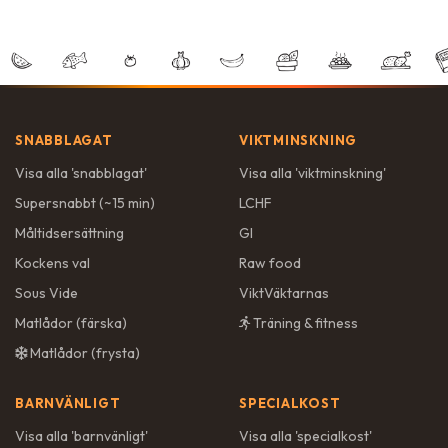
SNABBLAGAT
VIKTMINSKNING
Visa alla '
snabblagat
'
Visa alla '
viktminskning
'
Supersnabbt (~15 min)
LCHF
Måltidsersättning
GI
Kockens val
Raw food
Sous Vide
ViktVäktarnas
Matlådor (färska)
Träning & fitness
Matlådor (frysta)
BARNVÄNLIGT
SPECIALKOST
Visa alla '
barnvänligt
'
Visa alla '
specialkost
'