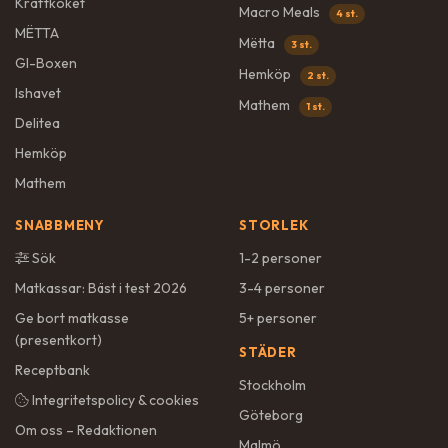
Kraftköket
Macro Meals
4 st.
MËTTA
Mëtta
3 st.
GI-Boxen
Hemköp
2 st.
Ishavet
Mathem
1 st.
Delitea
Hemköp
Mathem
SNABBMENY
STORLEK
Sök
1-2 personer
Matkassar: Bäst i test 2026
3-4 personer
Ge bort matkasse
5+ personer
(presentkort)
STÄDER
Receptbank
Stockholm
Integritetspolicy & cookies
Göteborg
Om oss – Redaktionen
Malmö