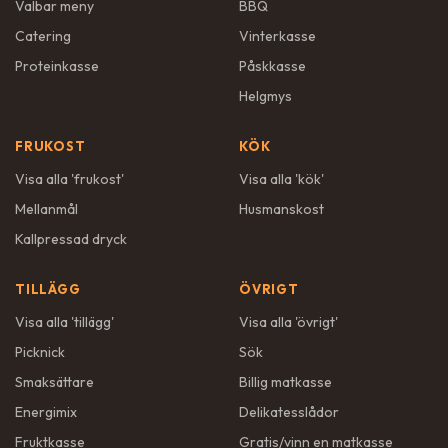
Valbar meny
BBQ
Catering
Vinterkasse
Proteinkasse
Påskkasse
Helgmys
FRUKOST
KÖK
Visa alla '
frukost
'
Visa alla '
kök
'
Mellanmål
Husmanskost
Kallpressad dryck
TILLÄGG
ÖVRIGT
Visa alla '
tillägg
'
Visa alla '
övrigt
'
Picknick
Sök
Smaksättare
Billig matkasse
Energimix
Delikatesslådor
Fruktkasse
Gratis/vinn en matkasse