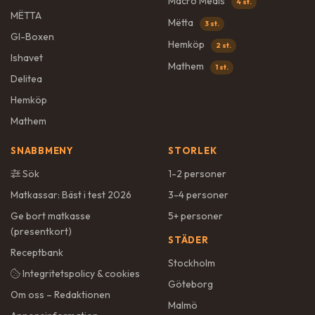
Macro Meals
4 st.
MËTTA
Mëtta
3 st.
GI-Boxen
Hemköp
2 st.
Ishavet
Mathem
1 st.
Delitea
Hemköp
Mathem
SNABBMENY
STORLEK
Sök
1-2 personer
Matkassar: Bäst i test 2026
3-4 personer
Ge bort matkasse
5+ personer
(presentkort)
STÄDER
Receptbank
Stockholm
Integritetspolicy & cookies
Göteborg
Om oss – Redaktionen
Malmö