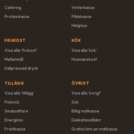
Catering
Vinterkasse
Proteinkasse
Påskkasse
Helgmys
FRUKOST
KÖK
Visa alla '
frukost
'
Visa alla '
kök
'
Mellanmål
Husmanskost
Kallpressad dryck
TILLÄGG
ÖVRIGT
Visa alla '
tillägg
'
Visa alla '
övrigt
'
Picknick
Sök
Smaksättare
Billig matkasse
Energimix
Delikatesslådor
Fruktkasse
Gratis/vinn en matkasse