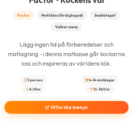
Factor • Kockens val
Factor
Matlåda (färdiglagad)
Snabblagat
Valbar meny
Lägg ingen tid på förberedelser och
matlagning - i denna matkasse går kockarna
loss och inspireras av världens kök.
1 person
4-14 middagar
4-10m
fr. 560 kr
Utforska menyn