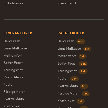
Salladskasse
Presentkort
LEVERANTÖRER
RABATTKODER
HelloFresh
HelloFresh
4 st.
Linas Matkasse
Linas Matkasse
1 st.
MatKomfort
MatKomfort
1 st.
Better Feast
Better Feast
2 st.
Träningsmat
Träningsmat
2 st.
Macro Meals
Factor
2 st.
Factor
Svarta Lådan
1 st.
Färdiga Maten
Färdiga Maten
1 st.
Svarta Lådan
Kraftköket
1 st.
Kraftköket