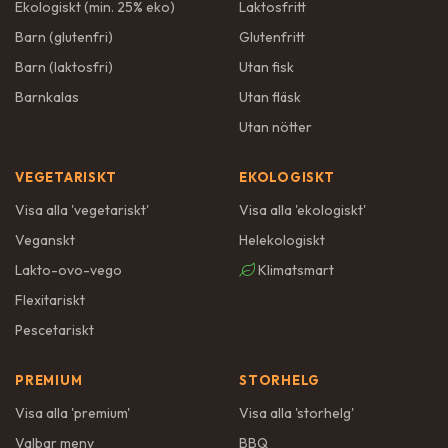
Ekologiskt (min. 25% eko)
Laktosfritt
Barn (glutenfri)
Glutenfritt
Barn (laktosfri)
Utan fisk
Barnkalas
Utan fläsk
Utan nötter
VEGETARISKT
EKOLOGISKT
Visa alla '
vegetariskt
'
Visa alla '
ekologiskt
'
Veganskt
Helekologiskt
Lakto-ovo-vego
Klimatsmart
Flexitariskt
Pescetariskt
PREMIUM
STORHELG
Visa alla '
premium
'
Visa alla '
storhelg
'
Valbar meny
BBQ