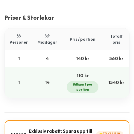
Priser & Storlekar
Totalt
Pris / portion
Personer
Middagar
pris
1
4
140 kr
560 kr
110 kr
1
14
1540 kr
Billigast per
portion
Exklusiv rabatt: Spara upp till
EXKLUSIV