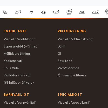
SNABBLAGAT
VIKTMINSKNING
Visa alla '
snabblagat
'
Visa alla '
viktminskning
'
Supersnabbt (~15 min)
LCHF
Måltidsersättning
GI
Kockens val
Raw food
Sous Vide
ViktVäktarnas
Matlådor (färska)
Träning & fitness
Matlådor (frysta)
BARNVÄNLIGT
SPECIALKOST
Visa alla '
barnvänligt
'
Visa alla '
specialkost
'